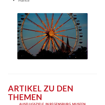
Märkte
ARTIKEL ZU DEN
THEMEN
AUSFLUGSZIELE
,
IN REGENSBURG
,
MUSEEN