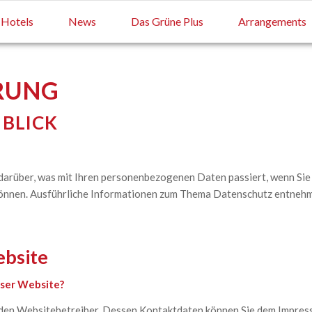
Hotels
News
Das Grüne Plus
Arrangements
RUNG
 BLICK
 darüber, was mit Ihren personenbezogenen Daten passiert, wenn S
en können. Ausführliche Informationen zum Thema Datenschutz entneh
ebsite
eser Website?
 den Websitebetreiber. Dessen Kontaktdaten können Sie dem Impre