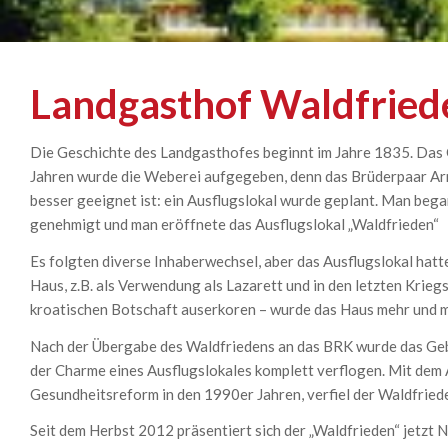
Landgasthof Waldfried
Die Geschichte des Landgasthofes beginnt im Jahre 1835. Das 
Jahren wurde die Weberei aufgegeben, denn das Brüderpaar Arn
besser geeignet ist: ein Ausflugslokal wurde geplant. Man beg
genehmigt und man eröffnete das Ausflugslokal „Waldfrieden“
Es folgten diverse Inhaberwechsel, aber das Ausflugslokal hatt
Haus, z.B. als Verwendung als Lazarett und in den letzten Kri
kroatischen Botschaft auserkoren – wurde das Haus mehr und me
Nach der Übergabe des Waldfriedens an das BRK wurde das Ge
der Charme eines Ausflugslokales komplett verflogen. Mit dem
Gesundheitsreform in den 1990er Jahren, verfiel der Waldfrieden
Seit dem Herbst 2012 präsentiert sich der „Waldfrieden“ jetzt N