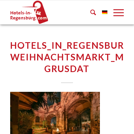
HOTELS_IN_REGENSBURG
WEIHNACHTSMARKT_MAL
GRUSDAT